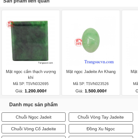
Sản phẩm liên quan
Mặt ngọc cẩm thạch vượng
Mặt ngọc Jadeite An Khang
Mặt 
khí
Mã SP: TSVN032695
Mã SP: TSVN023526
Mã
Giá:
1.200.000₫
Giá:
1.500.000₫
G
Danh mục sản phẩm
Chuỗi Ngọc Jadeit
Chuỗi Vòng Tay Jadeite
Chuỗi Vòng Cổ Jadeite
Đồng Xu Ngọc