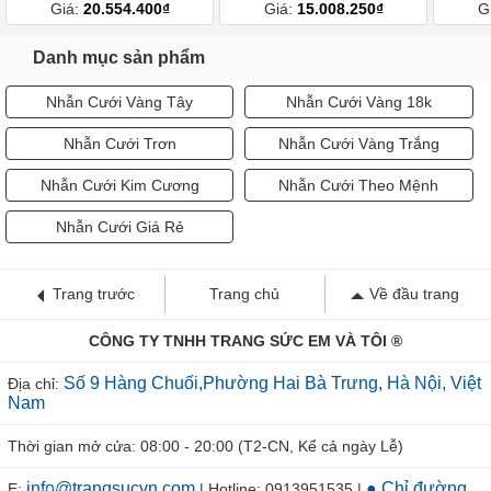
Giá:
20.554.400₫
Giá:
15.008.250₫
G
Danh mục sản phẩm
Nhẫn Cưới Vàng Tây
Nhẫn Cưới Vàng 18k
Nhẫn Cưới Trơn
Nhẫn Cưới Vàng Trắng
Nhẫn Cưới Kim Cương
Nhẫn Cưới Theo Mệnh
Nhẫn Cưới Giá Rẻ
Trang trước
Trang chủ
Về đầu trang
CÔNG TY TNHH TRANG SỨC EM VÀ TÔI ®
Số 9 Hàng Chuối,Phường Hai Bà Trưng, Hà Nội, Việt
Địa chỉ:
Nam
Thời gian mở cửa: 08:00 - 20:00 (T2-CN, Kể cả ngày Lễ)
info@trangsucvn.com
● Chỉ đường
E:
| Hotline: 0913951535 |