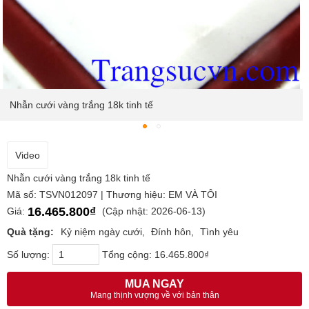
Nhẫn cưới vàng trắng 18k tinh tế
Video
Nhẫn cưới vàng trắng 18k tinh tế
Mã số: TSVN012097 | Thương hiệu: EM VÀ TÔI
16.465.800₫
Giá:
(Cập nhật: 2026-06-13)
Quà tặng:
Kỷ niệm ngày cưới
Đính hôn
Tình yêu
Số lượng:
Tổng cộng:
16.465.800₫
MUA NGAY
Mang thịnh vượng về với bản thân