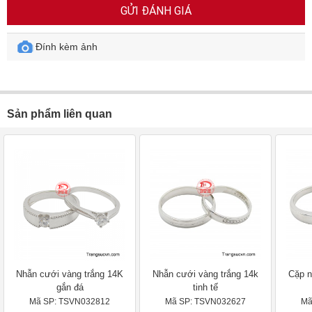
GỬI ĐÁNH GIÁ
Đính kèm ảnh
Sản phẩm liên quan
Nhẫn cưới vàng trắng 14K
Nhẫn cưới vàng trắng 14k
Cặp n
gắn đá
tinh tế
Mã SP: TSVN032812
Mã SP: TSVN032627
Mã