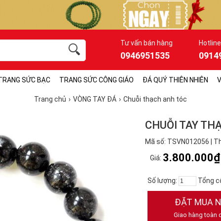
Tư vấn bán hàng
Hotline
0946951535
0914
TRANG SỨC BẠC
TRANG SỨC CÔNG GIÁO
ĐÁ QUÝ THIÊN NHIÊN
V
Trang chủ
VÒNG TAY ĐÁ
Chuỗi thạch anh tóc
CHUỖI TAY TH
Mã số: TSVN012056 | Th
3.800.000₫
Giá:
Số lượng:
Tổng c
ĐẶT MUA 
Giao hàng toàn 