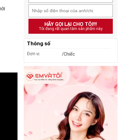
hời
HÃY GỌI LẠI CHO TÔI!!!
Tôi đang rất quan tâm sản phẩm này
Thông số
Đơn vị
/Chiếc