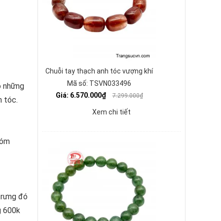
Chuỗi tay thạch anh tóc vượng khí
Mã số: TSVN033496
ó những
Giá: 6.570.000₫
7.299.000₫
h tóc.
Xem chi tiết
hóm
trưng đó
g 600k