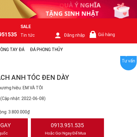
SALE
951535
Giỏ hàng
Tin tức
Đăng nhập
0
ÒNG TAY ĐÁ
ĐÁ PHONG THỦY
Tư vấn
ẠCH ANH TÓC ĐEN DÀY
ương hiệu: EM VÀ TÔI
(Cập nhật: 2022-06-08)
ộng:
3.800.000₫
NGAY
0913.951.535
quốc
Hoặc Gọi Ngay Để Mua