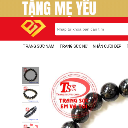
TRANG SỨC NAM
TRANG SỨC NỮ
NHẪN CƯỚI ĐẸP