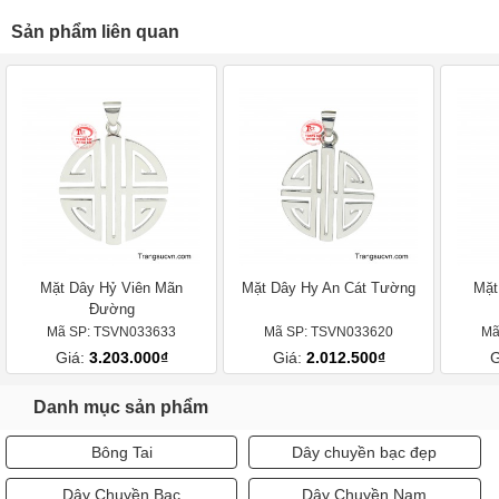
Sản phẩm liên quan
Mặt Dây Hỷ Viên Mãn
Mặt Dây Hy An Cát Tường
Mặt
Đường
Mã SP: TSVN033633
Mã SP: TSVN033620
Mã
Giá:
3.203.000₫
Giá:
2.012.500₫
G
Danh mục sản phẩm
Bông Tai
Dây chuyền bạc đẹp
Dây Chuyền Bạc
Dây Chuyền Nam