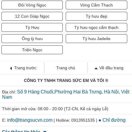
Đôi Vòng Ngọc
Vòng Cẩm Thạch
12 Con Giáp Ngọc
Tỳ hưu đẹp
Tỳ Hưu
Tỳ hưu ngọc cẩm thạch
Ông tỳ hưu
Tỳ hưu Jadeite
Triện Ngọc
Trang trước
Trang chủ
Về đầu trang
CÔNG TY TNHH TRANG SỨC EM VÀ TÔI ®
Số 9 Hàng Chuối,Phường Hai Bà Trưng, Hà Nội, Việt
Địa chỉ:
Nam
Thời gian mở cửa: 08:00 - 20:00 (T2-CN, Kể cả ngày Lễ)
info@trangsucvn.com
● Chỉ đường
E:
| Hotline: 0913951535 |
Các thông tin khác