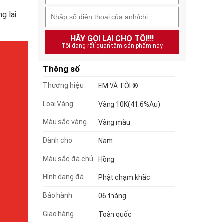
g lại
HÃY GỌI LẠI CHO TÔI!!!
Tôi đang rất quan tâm sản phẩm này
Thông số
Thương hiệu
EM VÀ TÔI ®
Loại Vàng
Vàng 10K(41.6%Au)
Màu sắc vàng
Vàng màu
Dành cho
Nam
Màu sắc đá chủ
Hồng
Hình dạng đá
Phật chạm khắc
Bảo hành
06 tháng
Giao hàng
Toàn quốc