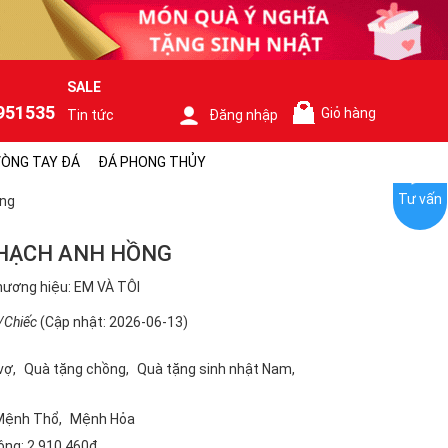
SALE
951535
Giỏ hàng
Tin tức
Đăng nhập
0
ÒNG TAY ĐÁ
ĐÁ PHONG THỦY
Tư vấn
àng
THẠCH ANH HỒNG
ương hiệu: EM VÀ TÔI
/Chiếc
(Cập nhật: 2026-06-13)
vợ
Quà tặng chồng
Quà tặng sinh nhật Nam
Mệnh Thổ
Mệnh Hỏa
ộng:
2.910.460₫