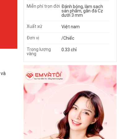
Miễn phí trọn đời
Đánh bóng, làm sạch
sản phẩm, gắn đá Cz
dưới 3 mm
Xuất xứ
Việt nam
Đơn vị
/Chiếc
Trọng lượng
0.33 chỉ
vàng
 và