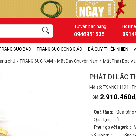
Tư vấn bán hàng
Hotline
0946951535
0914
TRANG SỨC BẠC
TRANG SỨC CÔNG GIÁO
ĐÁ QUÝ THIÊN NHIÊN
V
ang chủ
TRANG SỨC NAM
Mặt Dây Chuyền Nam
Mặt Phật Bọc V
PHẬT DI LẶC 
Mã số: TSVN011191 | Th
2.910.460₫
Giá:
Quà tặng:
Quà tặng 
Quà tặng Tết
Phù hợp với người:
Số lượng:
Tổng c