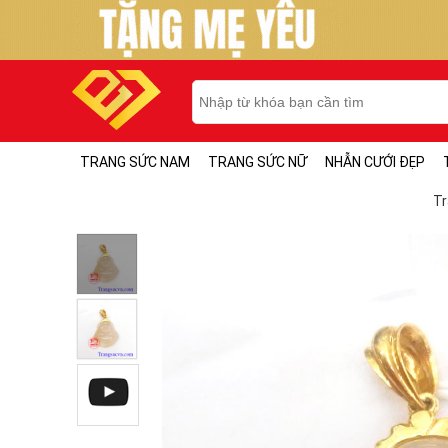
TRANG SỨC NAM
TRANG SỨC NỮ
NHẪN CƯỚI ĐẸP
Tr