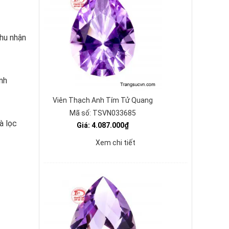
thu nhận
nh
Viên Thạch Anh Tím Tử Quang
Mã số: TSVN033685
à lọc
Giá: 4.087.000₫
Xem chi tiết