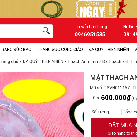
Tư vấn bán hàng
Hotline
0946951535
0914
TRANG SỨC BẠC
TRANG SỨC CÔNG GIÁO
ĐÁ QUÝ THIÊN NHIÊN
V
Trang chủ
ĐÁ QUÝ THIÊN NHIÊN
Thạch Anh Tím
Đá Thạch anh Tí
MẶT THẠCH AN
Mã số: TSVN011157 | Th
600.000₫
Giá:
(Cậ
Số lượng:
Tổng c
ĐẶT MUA 
Giao hàng toàn 