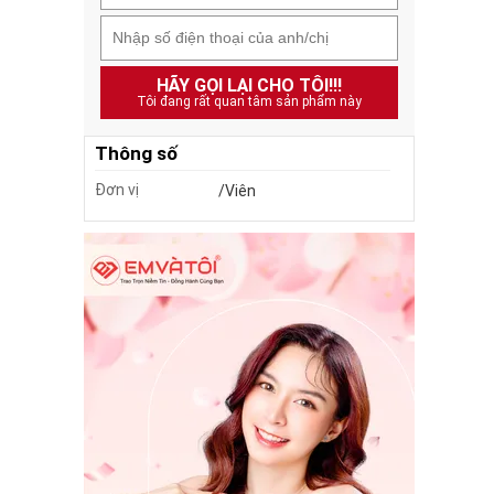
HÃY GỌI LẠI CHO TÔI!!!
Tôi đang rất quan tâm sản phẩm này
Thông số
Đơn vị
/Viên