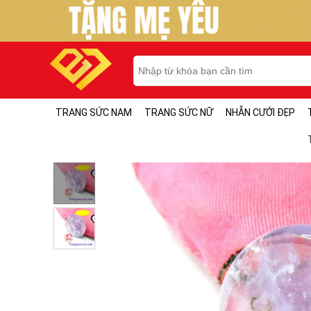
TRANG SỨC NAM
TRANG SỨC NỮ
NHẪN CƯỚI ĐẸP