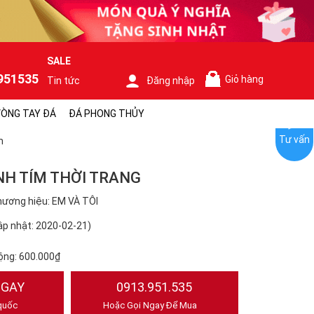
SALE
951535
Giỏ hàng
Tin tức
Đăng nhập
0
ÒNG TAY ĐÁ
ĐÁ PHONG THỦY
Tư vấn
m
H TÍM THỜI TRANG
ương hiệu: EM VÀ TÔI
p nhật: 2020-02-21)
ộng:
600.000₫
NGAY
0913.951.535
quốc
Hoặc Gọi Ngay Để Mua