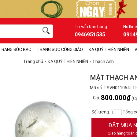
Tư vấn bán hàng
Hotline
0946951535
0914
TRANG SỨC BẠC
TRANG SỨC CÔNG GIÁO
ĐÁ QUÝ THIÊN NHIÊN
V
Trang chủ
ĐÁ QUÝ THIÊN NHIÊN
Thạch Anh
MẶT THẠCH A
Mã số: TSVN011064 | Th
800.000₫
Giá:
(Cậ
Số lượng:
Tổng c
ĐẶT MUA 
Giao hàng toàn 