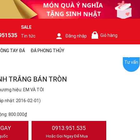
SALE
951535
Giỏ hàng
Tin tức
Đăng nhập
0
ÒNG TAY ĐÁ
ĐÁ PHONG THỦY
Tư vấn
NH TRẮNG BÁN TRÒN
ương hiệu: EM VÀ TÔI
p nhật: 2016-02-01)
ộng:
800.000₫
NGAY
0913.951.535
quốc
Hoặc Gọi Ngay Để Mua