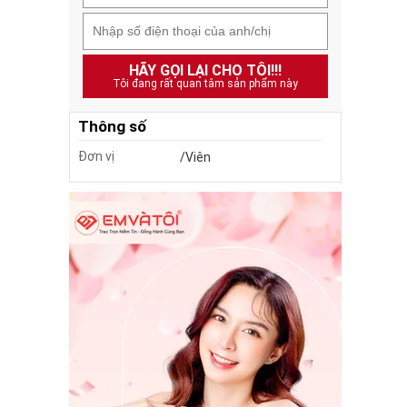
HÃY GỌI LẠI CHO TÔI!!!
Tôi đang rất quan tâm sản phẩm này
Thông số
Đơn vị
/Viên