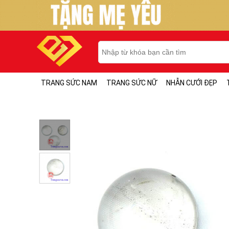
TRANG SỨC NAM
TRANG SỨC NỮ
NHẪN CƯỚI ĐẸP