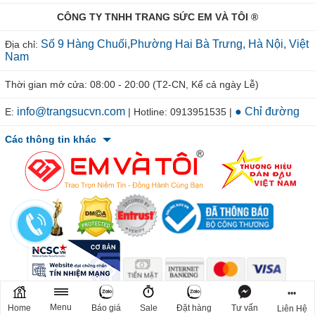
CÔNG TY TNHH TRANG SỨC EM VÀ TÔI ®
Số 9 Hàng Chuối,Phường Hai Bà Trưng, Hà Nội, Việt
Địa chỉ:
Nam
Thời gian mở cửa: 08:00 - 20:00 (T2-CN, Kể cả ngày Lễ)
info@trangsucvn.com
● Chỉ đường
E:
| Hotline: 0913951535 |
Các thông tin khác
© 2011-2026 TRANGSUCVN.COM Copyright, All Rights Reserved.
•••
Mã số doanh nghiệp: 0106207967. Nơi cấp: Sở Kế Hoạch & Đầu Tư
Menu
Home
Báo giá
Sale
Đặt hàng
Tư vấn
Liên Hệ