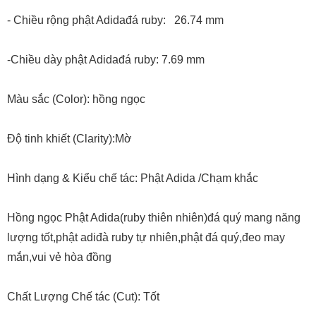
- Chiều rộng phật Adidađá ruby: 26.74 mm
-Chiều dày phật Adidađá ruby: 7.69 mm
Màu sắc (Color): hồng ngọc
Độ tinh khiết (Clarity):Mờ
Hình dạng & Kiểu chế tác: Phật Adida /Chạm khắc
Hồng ngọc Phật Adida(ruby thiên nhiên)đá quý mang năng
lượng tốt,phật adiđà ruby tự nhiên,phật đá quý,đeo may
mắn,vui vẻ hòa đồng
Chất Lượng Chế tác (Cut): Tốt