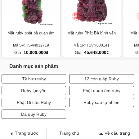
Mặt ruby phật bà quan âm
Mặt ruby Phật Bà bình yên
Mặt 
Mã SP: TSVN032719
Mã SP: TSVN030141
Mã
Giá:
10.000.000₫
Giá:
45.648.000₫
G
Danh mục sản phẩm
Tỳ hưu ruby
12 con giáp Ruby
Ruby lục yên
Phật quan âm ruby
Phật Di Lặc Ruby
Ruby sao tự nhiên
Đá quý Ruby
Trang trước
Trang chủ
Về đầu trang