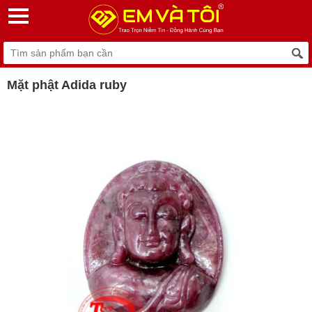
Mặt phật Adida ruby