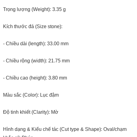
Trọng lượng (Weight): 3.35 g
Kích thước đá (Size stone):
- Chiều dài (length): 33.00 mm
- Chiều rộng (width): 21.75 mm
- Chiều cao (height): 3.80 mm
Màu sắc (Color): Lục đậm
Độ tinh khiết (Clarity): Mờ
Hình dạng & Kiểu chế tác (Cut type & Shape): Oval/chạm
khắc cữ Phúc