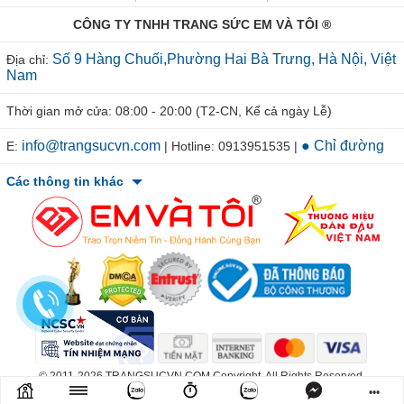
CÔNG TY TNHH TRANG SỨC EM VÀ TÔI ®
Số 9 Hàng Chuối,Phường Hai Bà Trưng, Hà Nội, Việt
Địa chỉ:
Nam
Thời gian mở cửa: 08:00 - 20:00 (T2-CN, Kể cả ngày Lễ)
info@trangsucvn.com
● Chỉ đường
E:
| Hotline: 0913951535 |
Các thông tin khác
© 2011-2026 TRANGSUCVN.COM Copyright, All Rights Reserved.
Mã số doanh nghiệp: 0106207967. Nơi cấp: Sở Kế Hoạch & Đầu Tư
•••