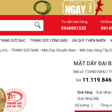
Tư vấn bán hàng
Hotline
0946951535
0914
TRANG SỨC BẠC
TRANG SỨC CÔNG GIÁO
ĐÁ QUÝ THIÊN NHIÊN
V
g chủ
TRANG SỨC NAM
Mặt Dây Chuyền Nam
Mặt Dây Vàng Tây Đ
MẶT DÂY ĐẠI 
Mã số: TSVN010842 | Th
11.119.846
Giá:
Quà tặng:
Quà tặng 
Quà tặng Sếp
Số lượng:
Tổng c