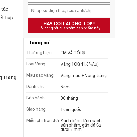
 tác
ết hợp
HÃY GỌI LẠI CHO TÔI!!!
Tôi đang rất quan tâm sản phẩm này
Thông số
Thương hiệu
EM VÀ TÔI ®
Loại Vàng
Vàng 10K(41.6%Au)
Màu sắc vàng
Vàng màu + Vàng trắng
g trọng
Dành cho
Nam
Bảo hành
06 tháng
Giao hàng
Toàn quốc
Miễn phí trọn đời
Đánh bóng, làm sạch
sản phẩm, gắn đá Cz
dưới 3 mm