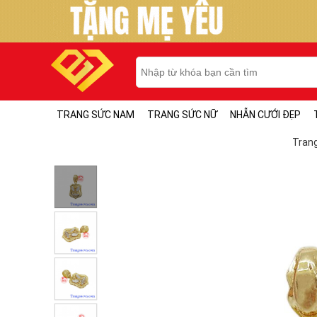
TRANG SỨC NAM
TRANG SỨC NỮ
NHẪN CƯỚI ĐẸP
Tran