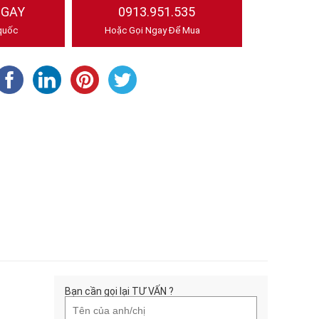
NGAY
0913.951.535
quốc
Hoặc Gọi Ngay Để Mua
Bạn cần gọi lại TƯ VẤN ?