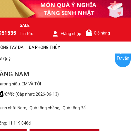
SALE
951535
Giỏ hàng
Tin tức
Đăng nhập
0
ÒNG TAY ĐÁ
ĐÁ PHONG THỦY
Tư vấn
á Quý
BÀNG NAM
ương hiệu: EM VÀ TÔI
₫
/Chiếc
(Cập nhật: 2026-06-13)
sinh nhật Nam
Quà tặng chồng
Quà tặng Bố
ộng:
11.119.846₫