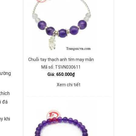
Chuỗi tay thạch anh tím may mắn
Mã số: TSVN030611
thường
Giá: 650.000₫
Xem chi tiết
thích
i đá
y khi