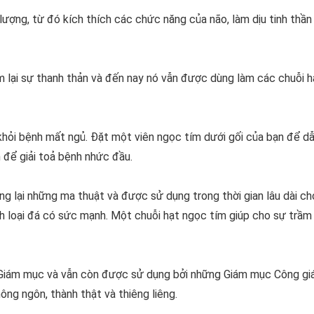
ượng, từ đó kích thích các chức năng của não, làm dịu tinh thần
em lại sự thanh thản và đến nay nó vẫn được dùng làm các chuỗi h
hỏi bệnh mất ngủ. Đặt một viên ngọc tím dưới gối của bạn để d
n để giải toả bệnh nhức đầu.
 lại những ma thuật và được sử dụng trong thời gian lâu dài ch
hành loại đá có sức mạnh. Một chuỗi hạt ngọc tím giúp cho sự trầ
a Giám mục và vẫn còn được sử dụng bởi những Giám mục Công giá
ông ngôn, thành thật và thiêng liêng.