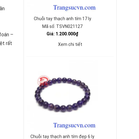
cần
Chuỗi tay thạch anh tím 17 ly
Mã số: TSVN021127
Giá: 1.200.000₫
 đoán –
ệt rất
Xem chi tiết
Chuỗi tay thạch anh tím đẹp 6 ly