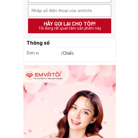
HÃY GỌI LẠI CHO TÔI!!!
Tôi đang rất quan tâm sản phẩm này
Thông số
Đơn vị
/Chiếc