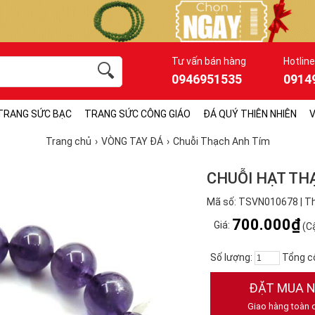
Tư vấn bán hàng
Hotline
0946951535
0914
TRANG SỨC BẠC
TRANG SỨC CÔNG GIÁO
ĐÁ QUÝ THIÊN NHIÊN
V
Trang chủ
VÒNG TAY ĐÁ
Chuỗi Thạch Anh Tím
CHUỖI HẠT TH
Mã số: TSVN010678 | Th
700.000₫
Giá:
(Cậ
Số lượng:
Tổng c
ĐẶT MUA 
Giao hàng toàn 