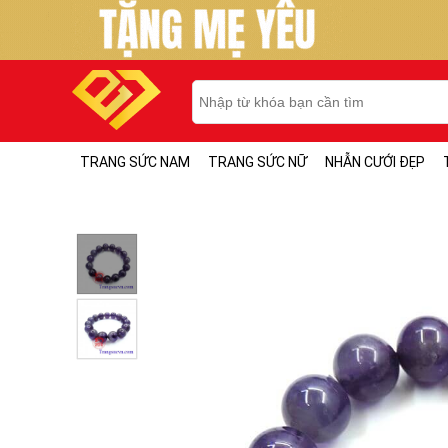
TRANG SỨC NAM
TRANG SỨC NỮ
NHẪN CƯỚI ĐẸP