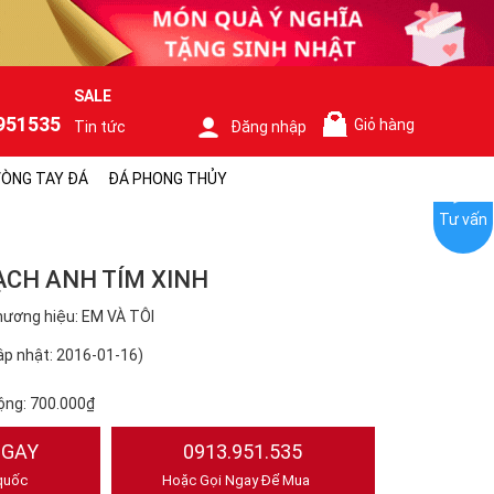
SALE
951535
Giỏ hàng
Tin tức
Đăng nhập
0
ÒNG TAY ĐÁ
ĐÁ PHONG THỦY
Tư vấn
ẠCH ANH TÍM XINH
ương hiệu: EM VÀ TÔI
p nhật: 2016-01-16)
ộng:
700.000₫
NGAY
0913.951.535
quốc
Hoặc Gọi Ngay Để Mua