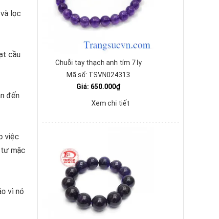
 và lọc
ạt cầu
Chuỗi tay thạch anh tím 7 ly
Mã số: TSVN024313
Giá: 650.000₫
ẫn đến
Xem chi tiết
o việc
m tư mặc
o vì nó