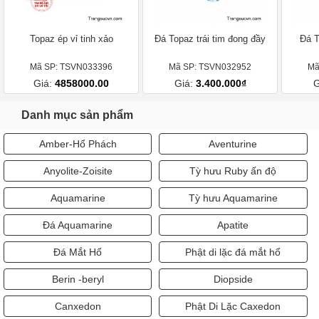
Topaz ép vỉ tinh xảo
Đá Topaz trái tim đong đầy
Đá T
Mã SP: TSVN033396
Mã SP: TSVN032952
Mã
Giá:
4858000.00
Giá:
3.400.000₫
G
Danh mục sản phẩm
Amber-Hổ Phách
Aventurine
Anyolite-Zoisite
Tỳ hưu Ruby ấn độ
Aquamarine
Tỳ hưu Aquamarine
Đá Aquamarine
Apatite
Đá Mắt Hổ
Phật di lặc đá mắt hổ
Berin -beryl
Diopside
Canxedon
Phật Di Lặc Caxedon