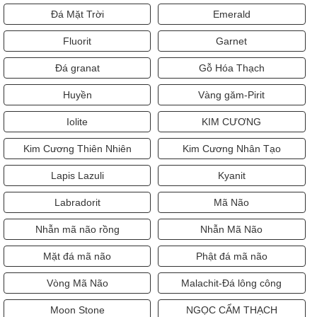
Đá Mặt Trời
Emerald
Fluorit
Garnet
Đá granat
Gỗ Hóa Thạch
Huyền
Vàng găm-Pirit
Iolite
KIM CƯƠNG
Kim Cương Thiên Nhiên
Kim Cương Nhân Tạo
Lapis Lazuli
Kyanit
Labradorit
Mã Não
Nhẫn mã não rồng
Nhẫn Mã Não
Mặt đá mã não
Phật đá mã não
Vòng Mã Não
Malachit-Đá lông công
Moon Stone
NGỌC CẨM THẠCH